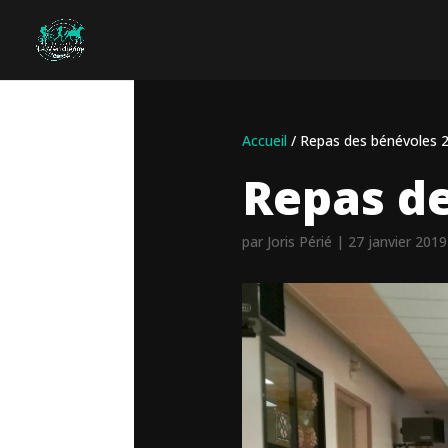
Accueil
/
Repas des bénévoles 
Repas de
par
Joris Périé
|
27 janvier 2019